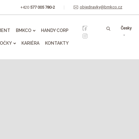
objednavky@bmkco.cz
+420
577 005 780-2
Vyhledávání
Česky
MENT
BMKCO
HANDY CORP
OČKY
KARIÉRA
KONTAKTY