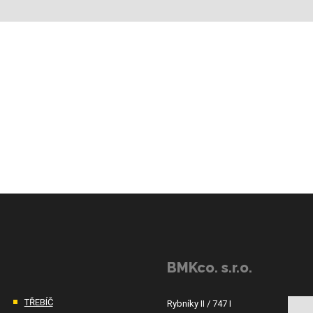
BMKco. s.r.o.
TŘEBÍČ
Rybníky II / 747 I