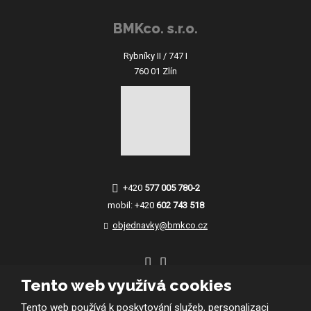
BMKco. s.r.o.
Rybníky II / 747 I
760 01 Zlín
+420
577 005 780-2
mobil:
+420
602 743 518
objednavky@bmkco.cz
Tento web využívá cookies
Tento web používá k poskytování služeb, personalizaci