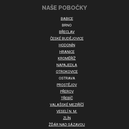
NAŠE POBOČKY
BABICE
BRNO
BŘECLAV
ČESKÉ BUDĚJOVICE
HODONÍN
HRANICE
KROMĚŘÍŽ
NAPAJEDLA
OTROKOVICE
OSTRAVA
PROSTĚJOV
PŘEROV
TŘEBÍČ
VALAŠSKÉ MEZIŘÍČÍ
VESELÍ N. M.
ZLÍN
ŽĎÁR NAD SÁZAVOU