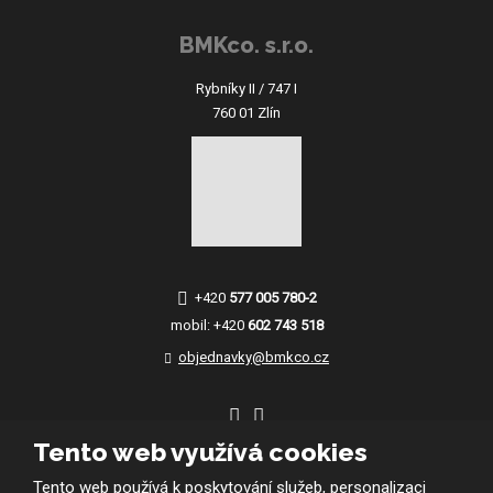
BMKco. s.r.o.
Rybníky II / 747 I
760 01 Zlín
+420
577 005 780-2
mobil:
+420
602 743 518
objednavky@bmkco.cz
Tento web využívá cookies
Tento web používá k poskytování služeb, personalizaci