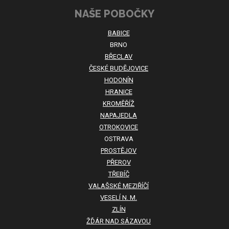
NAŠE POBOČKY
BABICE
BRNO
BŘECLAV
ČESKÉ BUDĚJOVICE
HODONÍN
HRANICE
KROMĚŘÍŽ
NAPAJEDLA
OTROKOVICE
OSTRAVA
PROSTĚJOV
PŘEROV
TŘEBÍČ
VALAŠSKÉ MEZIŘÍČÍ
VESELÍ N. M.
ZLÍN
ŽĎÁR NAD SÁZAVOU