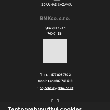
ŽĎÁR NAD SÁZAVOU
BMKco. s.r.o.
Rybníky II / 747 I
760 01 Zlín
+420
577 005 780-2
mobil:
+420
602 743 518
objednavky@bmkco.cz
Tento web využívá cookies