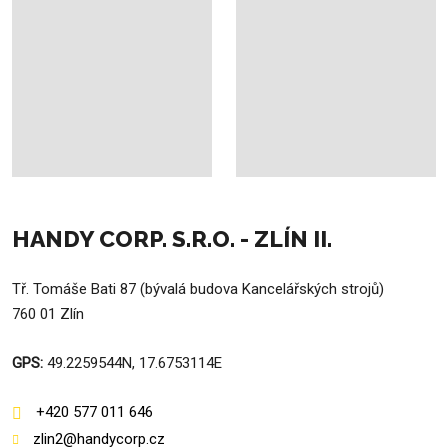
HANDY CORP. S.R.O. - ZLÍN II.
Tř. Tomáše Bati 87 (bývalá budova Kancelářských strojů)
760 01 Zlín
GPS:
49.2259544N, 17.6753114E
+420 577 011 646
zlin2@handycorp.cz