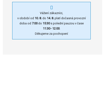
Vážení zákazníci,
v období od
10. 8.
do
14. 8.
platí dočasná provozní
doba od
7:00
do
15:30
s polední pauzou v čase
11:30
–
12:00
.
Děkujeme za pochopení