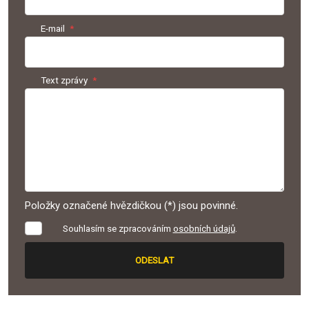
E-mail
*
Text zprávy
*
Položky označené hvězdičkou (*) jsou povinné.
Souhlasím
Souhlasím se zpracováním
osobních údajů
.
se
zpracováním
ODESLAT
osobních
údajů
.
Formulář