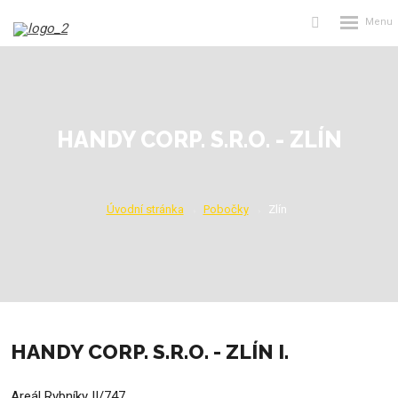
Rozbalení
Vyhledávání
menu
HANDY CORP. S.R.O. - ZLÍN
Úvodní stránka
Pobočky
Zlín
HANDY CORP. S.R.O. - ZLÍN I.
Areál Rybníky II/747