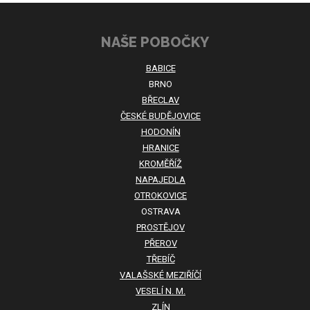
se
nepodařilo
NAŠE POBOČKY
odeslat.
BABICE
BRNO
BŘECLAV
ČESKÉ BUDĚJOVICE
HODONÍN
HRANICE
KROMĚŘÍŽ
NAPAJEDLA
OTROKOVICE
OSTRAVA
PROSTĚJOV
PŘEROV
TŘEBÍČ
VALAŠSKÉ MEZIŘÍČÍ
VESELÍ N. M.
ZLÍN