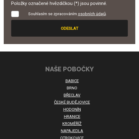
Položky označené hvězdičkou (*) jsou povinné.
Souhlasím
Souhlasím se zpracováním
osobních údajů
.
se
zpracováním
ODESLAT
osobních
údajů
.
Formulář
se
nepodařilo
NAŠE POBOČKY
odeslat.
BABICE
BRNO
BŘECLAV
ČESKÉ BUDĚJOVICE
HODONÍN
HRANICE
KROMĚŘÍŽ
NAPAJEDLA
OTROKOVICE