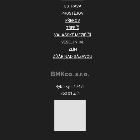
OSTRAVA
PROSTĚJOV
PŘEROV
TŘEBÍČ
VALAŠSKÉ MEZIŘÍČÍ
VESELÍ N. M.
ZLÍN
ŽĎÁR NAD SÁZAVOU
BMKco. s.r.o.
Rybníky II / 747 I
760 01 Zlín