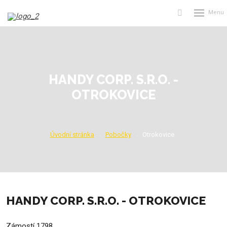
Rozbalení
Vyhledávání
menu
HANDY CORP. S.R.O. -
OTROKOVICE
Úvodní stránka
Pobočky
Otrokovice
HANDY CORP. S.R.O. - OTROKOVICE
Zámostí 1798