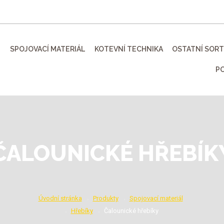
SPOJOVACÍ MATERIÁL
KOTEVNÍ TECHNIKA
OSTATNÍ SOR
P
ČALOUNICKÉ HŘEBÍK
Úvodní stránka
Produkty
Spojovací materiál
Hřebíky
Čalounické hřebíky