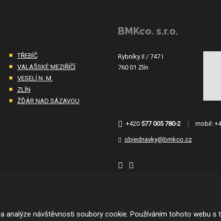
BMKco. s.r.o.
TŘEBÍČ
Rybníky II / 747 I
VALAŠSKÉ MEZIŘÍČÍ
760 01 Zlín
VESELÍ N. M.
ZLÍN
ŽĎÁR NAD SÁZAVOU
+420
577 005 780-2
mobil:
+
objednavky@bmkco.cz
 a analýze návštěvnosti soubory cookie. Používáním tohoto webu s t