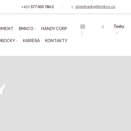
objednavky@bmkco.cz
+420
577 005 780-2
Vyhledávání
Česky
TIMENT
BMKCO
HANDY CORP
OBOČKY
KARIÉRA
KONTAKTY
Y