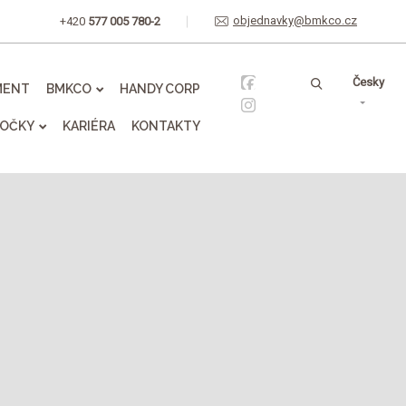
objednavky@bmkco.cz
+420
577 005 780-2
Vyhledávání
Česky
MENT
BMKCO
HANDY CORP
OČKY
KARIÉRA
KONTAKTY