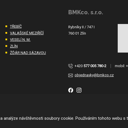
BMKco. s.r.o.
TŘEBÍČ
Rybníky II / 747 I
VALAŠSKÉ MEZIŘÍČÍ
760 01 Zlín
VESELÍ N. M.
ZLÍN
ŽĎÁR NAD SÁZAVOU
+420
577 005 780-2
mobil:
objednavky@bmkco.cz
 a analýze návštěvnosti soubory cookie. Používáním tohoto webu s t