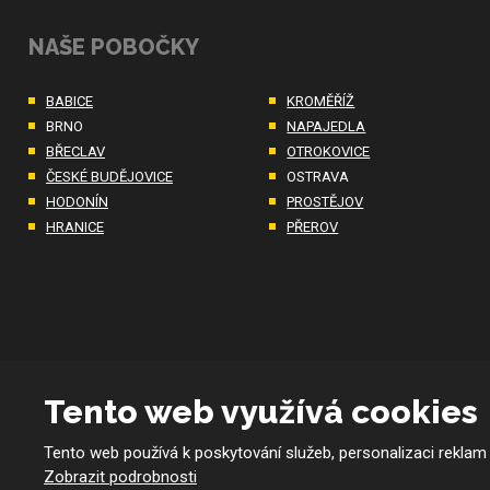
NAŠE POBOČKY
BABICE
KROMĚŘÍŽ
BRNO
NAPAJEDLA
BŘECLAV
OTROKOVICE
ČESKÉ BUDĚJOVICE
OSTRAVA
HODONÍN
PROSTĚJOV
HRANICE
PŘEROV
Tento web využívá cookies
Tento web používá k poskytování služeb, personalizaci reklam
© 2026 BMKco. s.r.o. - všechna práva vyhrazena
Zobrazit podrobnosti