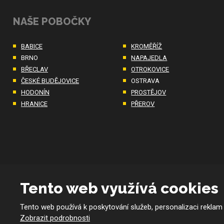
NAŠE POBOČKY
BABICE
KROMĚŘÍŽ
BRNO
NAPAJEDLA
BŘECLAV
OTROKOVICE
ČESKÉ BUDĚJOVICE
OSTRAVA
HODONÍN
PROSTĚJOV
HRANICE
PŘEROV
Tento web využívá cookies
Tento web používá k poskytování služeb, personalizaci reklam
© 2026 BMKco. s.r.o. - všechna práva vyhrazena
Zobrazit podrobnosti