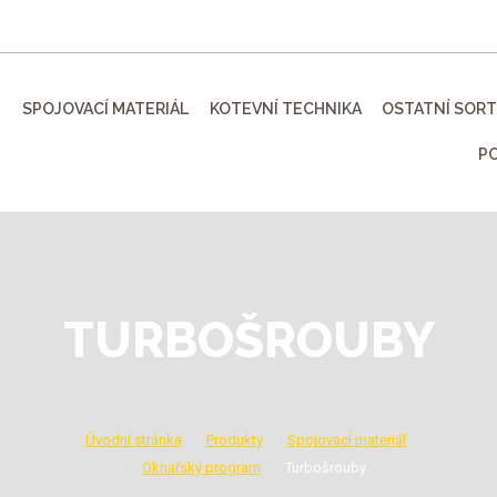
SPOJOVACÍ MATERIÁL
KOTEVNÍ TECHNIKA
OSTATNÍ SOR
P
TURBOŠROUBY
Úvodní stránka
Produkty
Spojovací materiál
Oknařský program
Turbošrouby