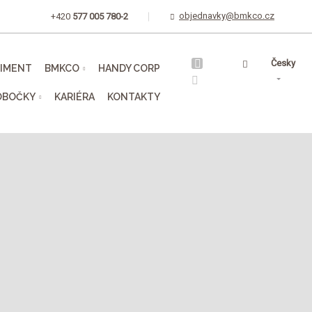
objednavky@bmkco.cz
+420
577 005 780-2
Vyhledávání
Česky
TIMENT
BMKCO
HANDY CORP
OBOČKY
KARIÉRA
KONTAKTY