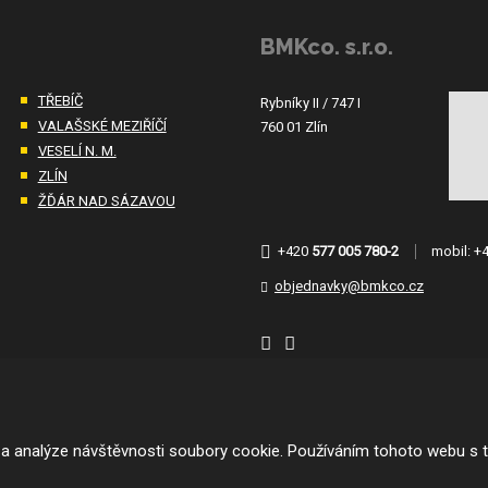
BMKco. s.r.o.
TŘEBÍČ
Rybníky II / 747 I
VALAŠSKÉ MEZIŘÍČÍ
760 01 Zlín
VESELÍ N. M.
ZLÍN
ŽĎÁR NAD SÁZAVOU
+420
577 005 780-2
mobil:
+
objednavky@bmkco.cz
 a analýze návštěvnosti soubory cookie. Používáním tohoto webu s t