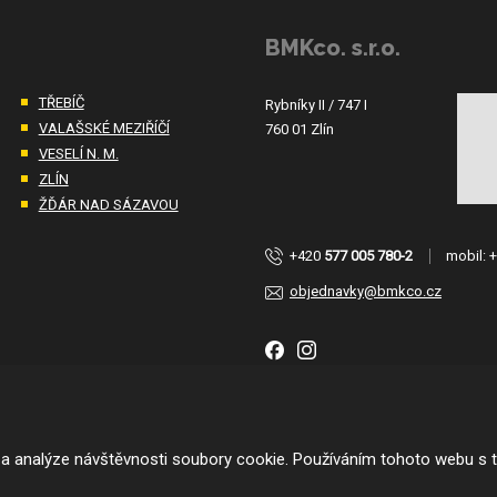
BMKco. s.r.o.
TŘEBÍČ
Rybníky II / 747 I
VALAŠSKÉ MEZIŘÍČÍ
760 01 Zlín
VESELÍ N. M.
ZLÍN
ŽĎÁR NAD SÁZAVOU
+420
577 005 780-2
mobil:
objednavky@bmkco.cz
 a analýze návštěvnosti soubory cookie. Používáním tohoto webu s t