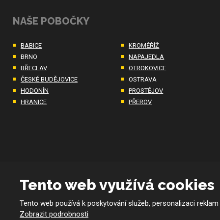
NAŠE POBOČKY
BABICE
KROMĚŘÍŽ
BRNO
NAPAJEDLA
BŘECLAV
OTROKOVICE
ČESKÉ BUDĚJOVICE
OSTRAVA
HODONÍN
PROSTĚJOV
HRANICE
PŘEROV
Tento web využívá cookies
Tento web používá k poskytování služeb, personalizaci reklam
© 2026 BMKco. s.r.o. - všechna práva vyhrazena
Zobrazit podrobnosti