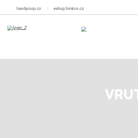
handycorp.cz
eshop.bmkco.cz
VRU