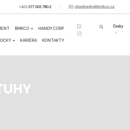
objednavky@bmkco.cz
+420
577 005 780-2
Vyhledávání
Česky
MENT
BMKCO
HANDY CORP
OČKY
KARIÉRA
KONTAKTY
TUHY