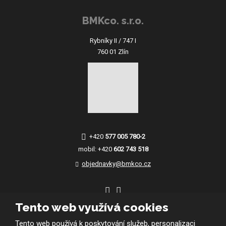
BMKco. s.r.o.
Rybníky II / 747 I
760 01 Zlín
+420
577 005 780-2
mobil:
+420
602 743 518
objednavky@bmkco.cz
Tento web využívá cookies
Tento web používá k poskytování služeb, personalizaci