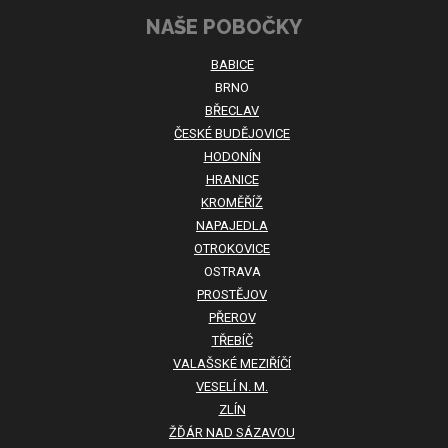
NAŠE POBOČKY
BABICE
BRNO
BŘECLAV
ČESKÉ BUDĚJOVICE
HODONÍN
HRANICE
KROMĚŘÍŽ
NAPAJEDLA
OTROKOVICE
OSTRAVA
PROSTĚJOV
PŘEROV
TŘEBÍČ
VALAŠSKÉ MEZIŘÍČÍ
VESELÍ N. M.
ZLÍN
ŽĎÁR NAD SÁZAVOU