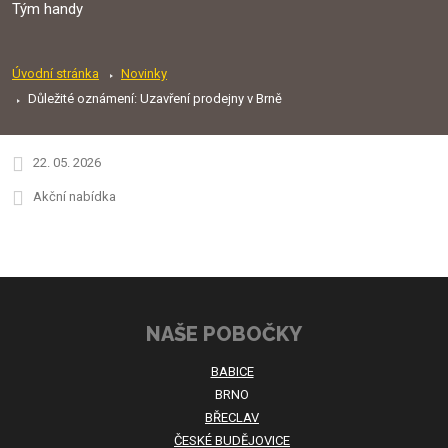
Tým handy
Úvodní stránka
Novinky
Důležité oznámení: Uzavření prodejny v Brně
22. 05. 2026
Akční nabídka
NAŠE POBOČKY
BABICE
BRNO
BŘECLAV
ČESKÉ BUDĚJOVICE