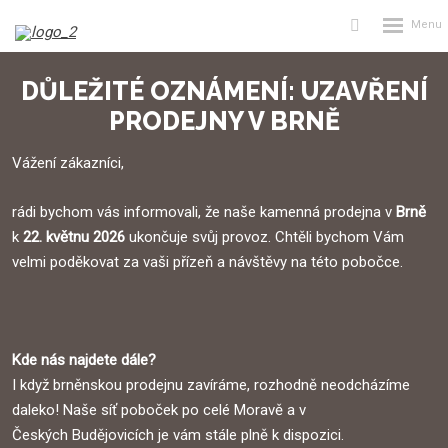
Rozbalení
Vyhledávání
menu
DŮLEŽITÉ OZNÁMENÍ: UZAVŘENÍ
PRODEJNY V BRNĚ
Vážení zákazníci,
rádi bychom vás informovali, že naše kamenná prodejna v
Brně
k
22. květnu 2026
ukončuje svůj provoz. Chtěli bychom Vám
velmi poděkovat za vaši přízeň a návštěvy na této pobočce.
Kde nás najdete dále?
I když brněnskou prodejnu zavíráme, rozhodně neodcházíme
daleko! Naše síť poboček po celé Moravě a v
Českých Budějovicích je vám stále plně k dispozici.