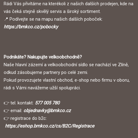
Rádi Vás přivítáme na kterékoli z našich dalších prodejen, kde na
vás čeká stejně skvělý servis a široký sortiment.
📍 Podívejte se na mapu našich dalších poboček:
https://bmkco.cz/pobocky
Podnikáte? Nakupujte velkoobchodně?
Naše hlavní zázemí a velkoobchodní sídlo se nachází ve Zlíně,
odkud zásobujeme partnery po celé zemi.
Pokud provozujete vlastní obchod, e-shop nebo firmu v oboru,
rádi s Vámi navážeme užší spolupráci.
👉 tel. kontakt:
577 005 780
👉 email:
objednavky@bmkco.cz
👉 registrace do b2c:
https://eshop.bmkco.cz/cs/B2C/Registrace