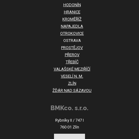
HODONÍN
HRANICE
KROMĚŘÍŽ
NAPAJEDLA
OTROKOVICE
OSTRAVA
PROSTĚJOV
PŘEROV
TŘEBÍČ
VALAŠSKÉ MEZIŘÍČÍ
VESELÍ N. M.
ZLÍN
ŽĎÁR NAD SÁZAVOU
BMKco. s.r.o.
Rybníky II / 747 I
760 01 Zlín