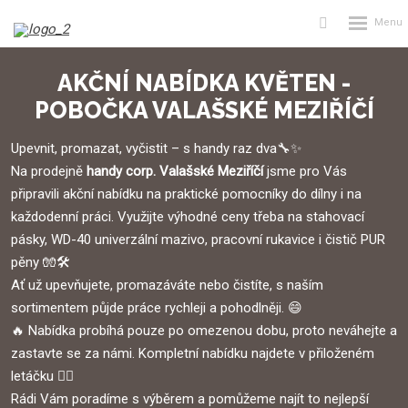
Rozbalení
Vyhledávání
menu
AKČNÍ NABÍDKA KVĚTEN -
POBOČKA VALAŠSKÉ MEZIŘÍČÍ
Upevnit, promazat, vyčistit – s handy raz dva🔧✨
Na prodejně
handy corp. Valašské Meziříčí
jsme pro Vás
připravili akční nabídku na praktické pomocníky do dílny i na
každodenní práci. Využijte výhodné ceny třeba na stahovací
pásky, WD-40 univerzální mazivo, pracovní rukavice i čistič PUR
pěny 🧤🛠️
Ať už upevňujete, promazáváte nebo čistíte, s naším
sortimentem půjde práce rychleji a pohodlněji. 😄
🔥 Nabídka probíhá pouze po omezenou dobu, proto neváhejte a
zastavte se za námi. Kompletní nabídku najdete v přiloženém
letáčku 👇🏼
Rádi Vám poradíme s výběrem a pomůžeme najít to nejlepší