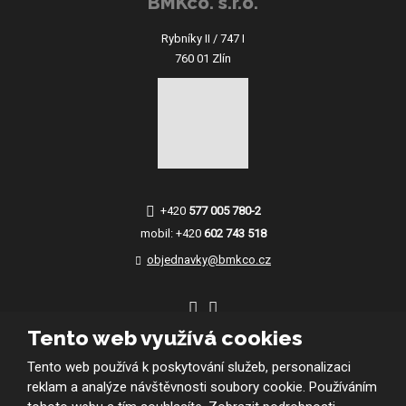
BMKco. s.r.o.
Rybníky II / 747 I
760 01 Zlín
+420
577 005 780-2
mobil:
+420
602 743 518
objednavky@bmkco.cz
Tento web využívá cookies
Tento web používá k poskytování služeb, personalizaci
reklam a analýze návštěvnosti soubory cookie. Používáním
© 2026 BMKco. s.r.o. - všechna práva vyhrazena