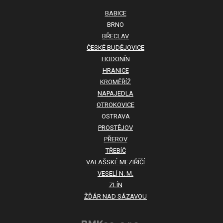
BABICE
BRNO
BŘECLAV
ČESKÉ BUDĚJOVICE
HODONÍN
HRANICE
KROMĚŘÍŽ
NAPAJEDLA
OTROKOVICE
OSTRAVA
PROSTĚJOV
PŘEROV
TŘEBÍČ
VALAŠSKÉ MEZIŘÍČÍ
VESELÍ N. M.
ZLÍN
ŽĎÁR NAD SÁZAVOU