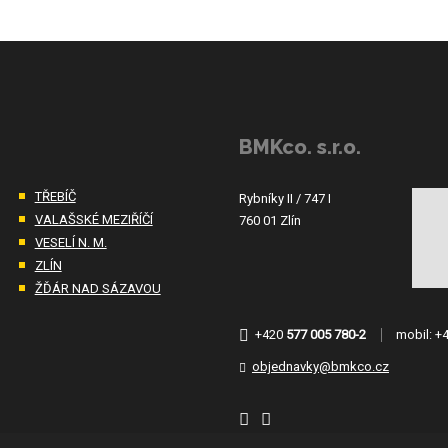
BMKco. s.r.o.
TŘEBÍČ
Rybníky II / 747 I
VALAŠSKÉ MEZIŘÍČÍ
760 01 Zlín
VESELÍ N. M.
ZLÍN
ŽĎÁR NAD SÁZAVOU
+420
577 005 780-2
mobil:
+
objednavky@bmkco.cz