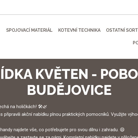
SPOJOVACÍ MATERIÁL
KOTEVNÍ TECHNIKA
OSTATNÍ SOR
P
ÍDKA KVĚTEN - POB
BUDĚJOVICE
chá na holičkách! 🛠️🌿
 připravili akční nabídku plnou praktických pomocníků. Využijte výho
v handy najdete vše, co potřebujete pro svou dílnu i zahradu. 😄
hejte a zastavte se za námi. Kompletní nabídku najdete v přiložené