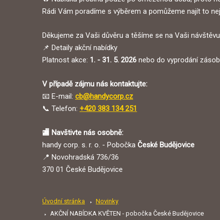
Rádi Vám poradíme s výběrem a pomůžeme najít to nejl
Děkujeme za Vaši důvěru a těšíme se na Vaši návštěvu
📌 Detaily akční nabídky
Platnost akce:
1. - 31. 5. 2026
nebo do vyprodání zásob
V případě zájmu nás kontaktujte:
📧 E-mail:
cb@handycorp.cz
📞 Telefon:
+420 383 134 251
🏬
Navštivte nás osobně:
handy corp. s. r. o. - Pobočka
České Budějovice
📍 Novohradská 736/36
370 01 České Budějovice
Úvodní stránka
Novinky
AKČNÍ NABÍDKA KVĚTEN - pobočka České Budějovice