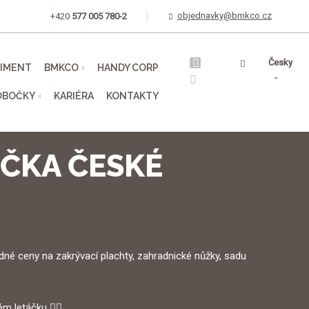
objednavky@bmkco.cz
+420
577 005 780-2
Vyhledávání
Česky
TIMENT
BMKCO
HANDY CORP
OBOČKY
KARIÉRA
KONTAKTY
OČKA ČESKÉ
dné ceny na zakrývací plachty, zahradnické nůžky, sadu
m letáčku 👇🏼