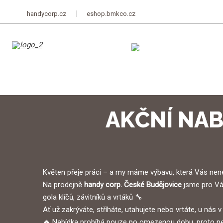
handycorp.cz
eshop.bmkco.cz
AKČNÍ NAB
Květen přeje práci – a my máme výbavu, která Vás nene
Na prodejně
handy corp. České Budějovice
jsme pro Vás
gola klíčů, závitníků a vrtáků 🔧
Ať už zakrýváte, stříháte, utahujete nebo vrtáte, u nás 
🔥 Nabídka probíhá pouze po omezenou dobu, proto nevá