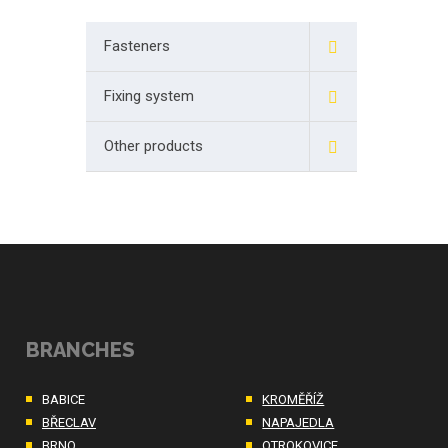
Fasteners
Fixing system
Other products
BRANCHES
BABICE
KROMĚŘÍŽ
BŘECLAV
NAPAJEDLA
BRNO
OTROKOVICE