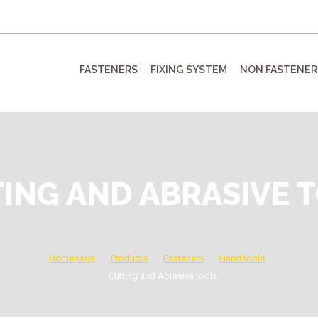
FASTENERS
FIXING SYSTEM
NON FASTENER
ING AND ABRASIVE 
Homepage
Products
Fasteners
Hand tools
Cutting and Abrasive tools