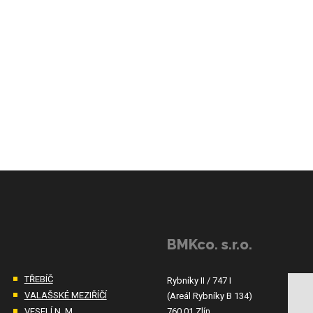
BMKco. s.r.o.
TŘEBÍČ
Rybníky II / 747 I
VALAŠSKÉ MEZIŘÍČÍ
(Areál Rybníky B 134)
VESELÍ N. M.
760 01 Zlín