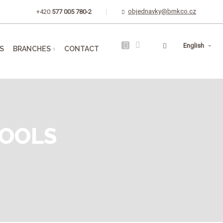
objednavky@bmkco.cz
+420
577 005 780-2
Vyhledávání
English
S
BRANCHES
CONTACT
TOOLS