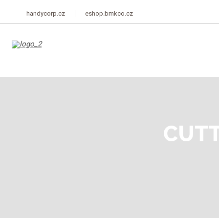
handycorp.cz
eshop.bmkco.cz
CUTT