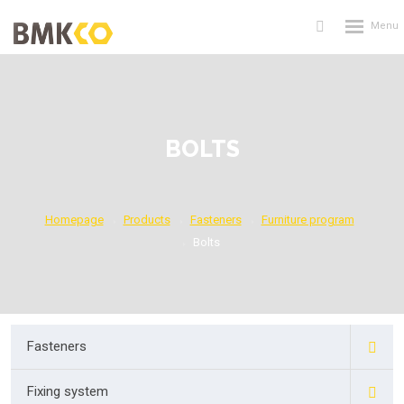
Rozbalení
Vyhledávání
menu
BOLTS
Homepage
Products
Fasteners
Furniture program
Bolts
Fasteners
Fixing system