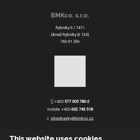
BMKco. s.r.o.
Rybníky II / 747 I
(Areál Rybníky B 134)
760 01 Zlín
+420
577 005 780-2
mobile:
+420
602 743 518
objednavky@bmkco.cz
This website uses cookies