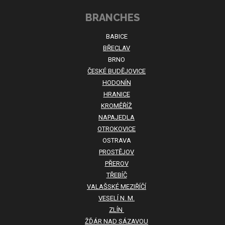
BRANCHES
BABICE
BŘECLAV
BRNO
ČESKÉ BUDĚJOVICE
HODONÍN
HRANICE
KROMĚŘÍŽ
NAPAJEDLA
OTROKOVICE
OSTRAVA
PROSTĚJOV
PŘEROV
TŘEBÍČ
VALAŠSKÉ MEZIŘÍČÍ
VESELÍ N. M.
ZLÍN
ŽĎÁR NAD SÁZAVOU