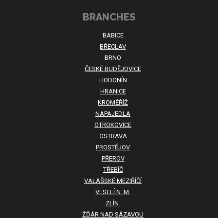
BRANCHES
BABICE
BŘECLAV
BRNO
ČESKÉ BUDĚJOVICE
HODONÍN
HRANICE
KROMĚŘÍŽ
NAPAJEDLA
OTROKOVICE
OSTRAVA
PROSTĚJOV
PŘEROV
TŘEBÍČ
VALAŠSKÉ MEZIŘÍČÍ
VESELÍ N. M.
ZLÍN
ŽĎÁR NAD SÁZAVOU