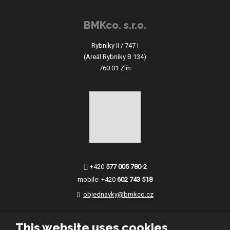
BMKco. s.r.o.
Rybníky II / 747 I
(Areál Rybníky B 134)
760 01 Zlín
+420
577 005 780-2
mobile:
+420
602 743 518
objednavky@bmkco.cz
This website uses cookies