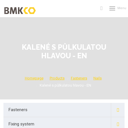
Rozbalení
Vyhledávání
menu
KALENÉ S PŮLKULATOU
HLAVOU - EN
Homepage
Products
Fasteners
Nails
Kalené s půlkulatou hlavou - EN
Fasteners
Fixing system